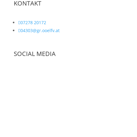
KONTAKT

07278 20172

04303@gr.ooelfv.at
SOCIAL MEDIA
© Copyright – Freiwillige Feuerwehr Aubach