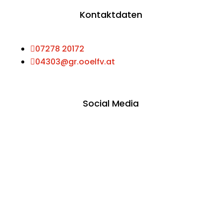
Kontaktdaten

07278 20172

04303@gr.ooelfv.at
Social Media