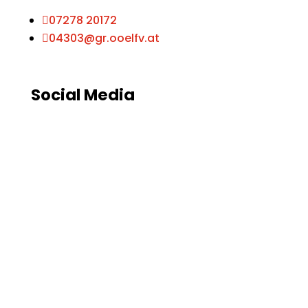

07278 20172

04303@gr.ooelfv.at
Social Media