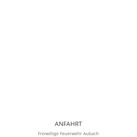
© Copyright – Freiwillige Feuerwehr Aubach
Impressum
|
Datenschutzerklärung
ANFAHRT
Freiwillige Feuerwehr Aubach