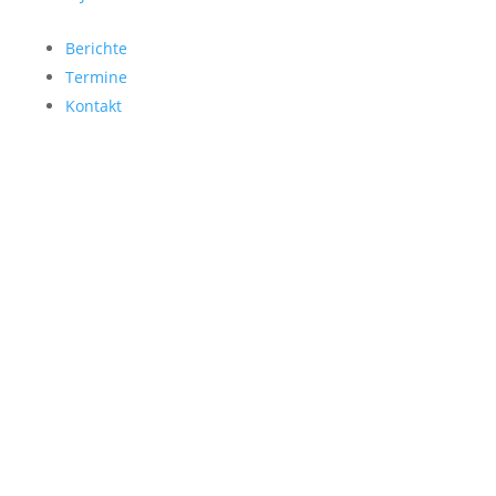
Berichte
Termine
Kontakt
Unwetterwarnungen
Alarmierungen in OÖ