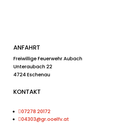
ANFAHRT
Freiwillige Feuerwehr Aubach
Unteraubach 22
4724 Eschenau
KONTAKT

07278 20172

04303@gr.ooelfv.at