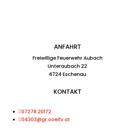
ANFAHRT
Freiwillige Feuerwehr Aubach
Unteraubach 22
4724 Eschenau
KONTAKT

07278 20172

04303@gr.ooelfv.at