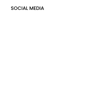
SOCIAL MEDIA
© Copyright – Freiwillige Feuerwehr Aubach
Impressum
|
Datenschutzerklärung