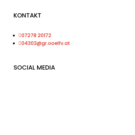
KONTAKT

07278 20172

04303@gr.ooelfv.at
SOCIAL MEDIA