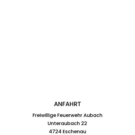
© Copyright – Freiwillige Feuerwehr Aubach
Impressum
|
Datenschutzerklärung
ANFAHRT
Freiwillige Feuerwehr Aubach
Unteraubach 22
4724 Eschenau