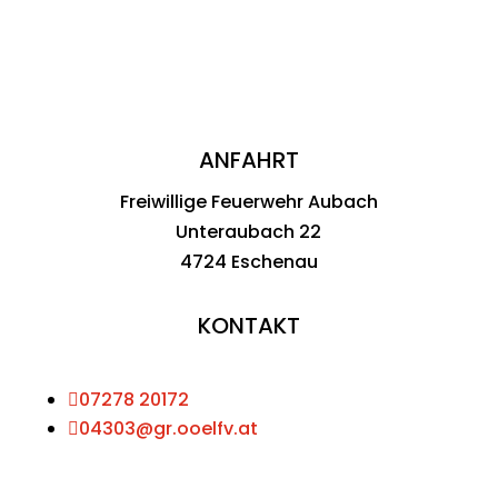
ANFAHRT
Freiwillige Feuerwehr Aubach
Unteraubach 22
4724 Eschenau
KONTAKT

07278 20172

04303@gr.ooelfv.at