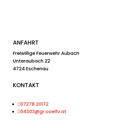
ANFAHRT
Freiwillige Feuerwehr Aubach
Unteraubach 22
4724 Eschenau
KONTAKT

07278 20172

04303@gr.ooelfv.at