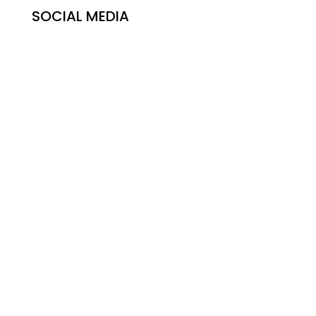
SOCIAL MEDIA
© Copyright – Freiwillige Feuerwehr Aubach
Impressum
|
Datenschutzerklärung