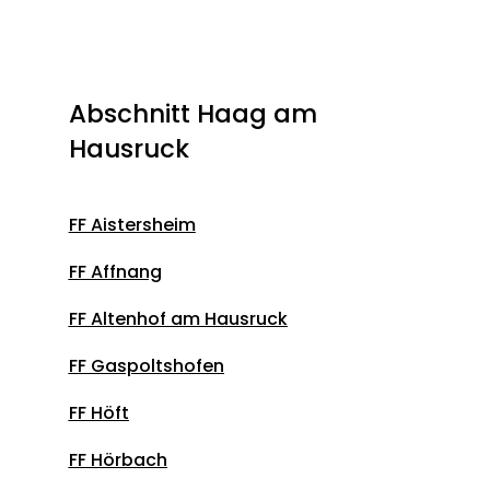
Abschnitt Haag am
Hausruck
FF Aistersheim
FF
Affnang
FF
Altenhof am Hausruck
FF Gaspoltshofen
FF
Höft
FF
Hörbach