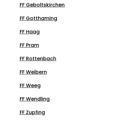
FF Geboltskirchen
FF
Gotthaming
FF Haag
FF Pram
FF Rottenbach
FF Weibern
FF
Weeg
FF Wendling
FF
Zupfing